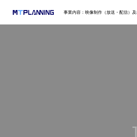
事業内容：映像制作（放送・配信）及
会社情報
代表あいさつ
会社概要
メンバー
業務一覧