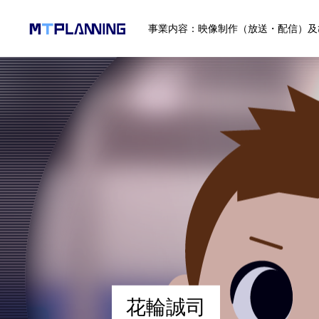
事業内容：映像制作（放送・配信）及
会社情報
代表あいさつ
会社概要
メンバー
花
輪
誠
司
業務一覧