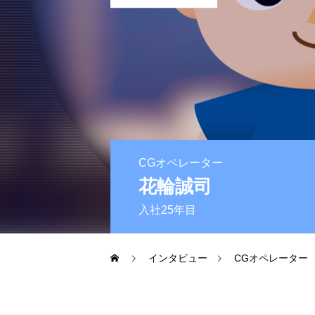
番組制作
CGオペレー
CG開発
MA（マルチ
CGオペレーター
花輪誠司
求人情報
入社25年目
インタビュー
CGオペレーター
中途採用
よくある質問